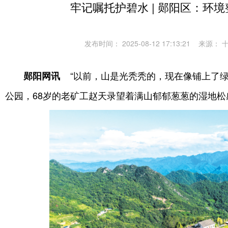
牢记嘱托护碧水 | 郧阳区：环境
发布时间： 2025-08-12 17:13:21
来源： 
“以前，山是光秃秃的，现在像铺上了绿
郧阳网讯
公园，68岁的老矿工赵天录望着满山郁郁葱葱的湿地松