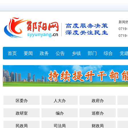
新闻
071
071
首页
要闻
政务
公告
乡镇
部门
综合
党
区委办
人大办
政府办
政研室
编办
巡察办
民政局
司法局
财政局