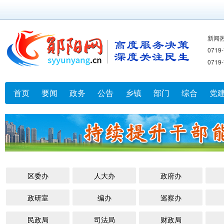
新闻
071
071
首页
要闻
政务
公告
乡镇
部门
综合
党
区委办
人大办
政府办
政研室
编办
巡察办
民政局
司法局
财政局