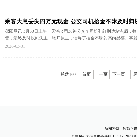
乘客大意丢失四万元现金 公交司机拾金不昧及时归
郧阳网讯 3月30日上午，天鸿公司36路公交车司机孔红到达站点后
管，最终及时找到失主，物归原主，诠释了拾金不昧的高尚品德。事发当天
2026-03-31
总数160
首页
上一页
下一页
新闻热线：0719-710
互联网新闻信息服务许可证 ：4212020002